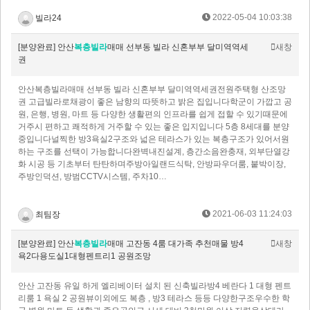
2022-05-04 10:03:38
빌라24
[분양완료] 안산
복층빌라
매매 선부동 빌라 신혼부부 달미역역세
새창
권
안산복층빌라매매 선부동 빌라 신혼부부 달미역역세권전원주택형 산조망
권 고급빌라로채광이 좋은 남향의 따뜻하고 밝은 집입니다학군이 가깝고 공
원, 은행, 병원, 마트 등 다양한 생활편의 인프라를 쉽게 접할 수 있기때문에
거주시 편하고 쾌적하게 거주할 수 있는 좋은 입지입니다​​​ 5층 8세대를 분양
중입니다널찍한 방3욕실2구조와 넓은 테라스가 있는 복층구조가 있어서원
하는 구조를 선택이 가능합니다완벽내진설계, 층간소음완충재, 외부단열강
화 시공 등 기초부터 탄탄하며주방아일랜드식탁, 안방파우더룸, 붙박이장,
주방인덕션, 방범CCTV시스템, 주차10…
2021-06-03 11:24:03
최팀장
[분양완료] 안산
복층빌라
매매 고잔동 4룸 대가족 추천매물 방4
새창
욕2다용도실1대형펜트리1 공원조망
안산 고잔동 유일 하게 엘리베이터 설치 된 신축빌라방4 베란다 1 대형 펜트
리룸 1 욕실 2 공원뷰이외에도 복층 , 방3 테라스 등등 다양한구조우수한 학