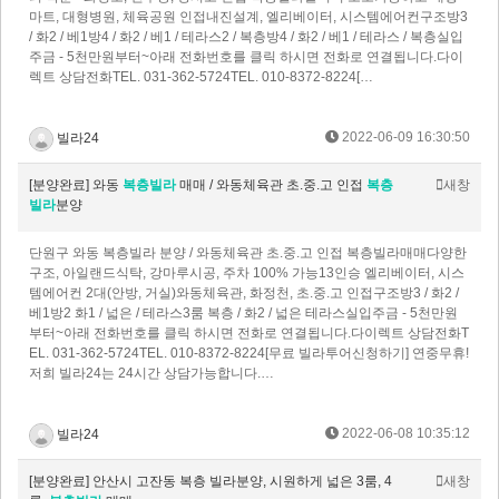
마트, 대형병원, 체육공원 인접내진설계, 엘리베이터, 시스템에어컨구조방3
/ 화2 / 베1방4 / 화2 / 베1 / 테라스2 / 복층방4 / 화2 / 베1 / 테라스 / 복층실입
주금 - 5천만원부터~아래 전화번호를 클릭 하시면 전화로 연결됩니다.다이
렉트 상담전화TEL. 031-362-5724TEL. 010-8372-8224[…
2022-06-09 16:30:50
빌라24
[분양완료] 와동
복층빌라
매매 / 와동체육관 초.중.고 인접
복층
새창
빌라
분양
단원구 와동 복층빌라 분양 / 와동체육관 초.중.고 인접 복층빌라매매​다양한
구조, 아일랜드식탁, 강마루시공, 주차 100% 가능13인승 엘리베이터, 시스
템에어컨 2대(안방, 거실)와동체육관, 화정천, 초.중.고 인접​구조방3 / 화2 /
베1방2 화1 / 넓은 / 테라스3룸 복층 / 화2 / 넓은 테라스​실입주금 - 5천만원
부터~​아래 전화번호를 클릭 하시면 전화로 연결됩니다.​다이렉트 상담전화T
EL. 031-362-5724TEL. 010-8372-8224​[무료 빌라투어신청하기] 연중무휴!
저희 빌라24는 24시간 상담가능합니다.…
2022-06-08 10:35:12
빌라24
[분양완료] 안산시 고잔동 복층 빌라분양, 시원하게 넓은 3룸, 4
새창