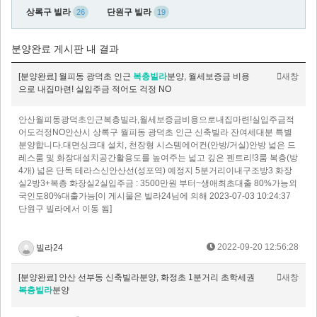
상록구 빌라
단원구 빌라
26
19
분양완료 게시판 내 결과
[분양완료] 월피동 광덕초 인근
복층빌라
분양, 월세보증금 비용
새창
으로 내집마련! 실입주금 적어도 걱정 NO
안산월피동광덕초인근복층빌라,월세보증금비용으로내집마련!실입주금적
어도걱정NO안산시 상록구 월피동 광덕초 인근 신축빌라 잔여세대분 특별
분양합니다.대면싱크대 설치, 천장형 시스템에어컨(안방/거실)안방 넓은 드
레스룸 및 화장대설치공간활용도를 높여주는 넓고 깊은 펜트리!3룸 복층(방
4개) 넓은 단독 테라스신안산선(성포역) 예정지 5분거리이내구조방3 화장
실2방3+복층 화장실2실입주금 : 3500만원 부터~생애최초대출 80%가능외
국인도80%대출가능[이 게시물은 빌라24님에 의해 2023-07-03 10:24:37
단원구 빌라에서 이동 됨]
2022-09-20 12:56:28
빌라24
[분양완료] 안산 선부동 신축빌라분양, 화정초 1분거리 초학세권
새창
복층빌라
분양