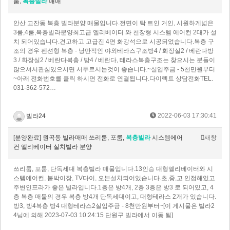
룸,
복층빌라
매매
안산 고잔동 복층 빌라분양 매물입니다.전면이 탁 트인 거인, 시원하게넓은
3룸,4룸,복층빌라분양최고급 엘리베이터 와 천장형 시스템 에어컨 2대가 설
치 되어있습니다.견고하고 고급진 4면 화강석으로 시공되었습니다.복층 구
조의 경우 펜션형 복층 - 낭만적인 야외테라스구조방4 / 화장실2 / 베란다방
3 / 화장실2 / 베란다복층 / 방4 / 베란다, 테라스복층구조는 찾으시는 분들이
많으셔서관심있으시면 서두르시는것이 좋습니다.~실입주금 - 5천만원부터
~아래 전화번호를 클릭 하시면 전화로 연결됩니다.다이렉트 상담전화TEL.
031-362-572…
2022-06-03 17:30:41
빌라24
[분양완료] 원곡동 빌라매매 쓰리룸, 포룸,
복층빌라
시스템에어
새창
컨 엘리베이터 실치빌라 분양
쓰리룸, 포룸, 단독세대 복층빌라 매물입니다.13인승 대형엘리베이터와 시
스템에어컨, 붙박이장, TV다이, 오븐설치되어있습니다.초,중,고 인접해있고
주변인프라가 좋은 빌라입니다.​1층은 방4개, 2층 3층은 방3 로 되어있고, 4
층 복층 매물의 경우 복층 방4개 단독세대이고, 대형테라스 2개가 있습니다.​
방3, 방4복층 방4 대형테라스2실입주금 - 8천만원부터~[이 게시물은 빌라2
4님에 의해 2023-07-03 10:24:15 단원구 빌라에서 이동 됨]