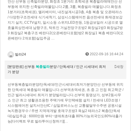
안산 선부동 신축빌라분양, 화정초 1분거리 초학세권 복층빌라매매안산 선
부동에 위치한 신축빌라매물입니다.2룸, 3룸, 복층빌라 매물입니다.화정초
1분거리(초학세권), 엘리베이터, 내진설계시공3층, 4층 복층 및 오픈테라스
/ 다양한구조전세대 식기세척기, 삼성시스템에어컨 옵션전세대 화재경보감
지기 실치, CCTV설치, 일시소등 스위치LED전등, 1등급보일러 시공으로 열
효율최상전세대 남향구조, 탁트인 거실전망구조방2 화장실1방3 화장실2방
3 화장실2 복층구조 베란다2(오픈베란다포함)방2 화장실1 복층 베란다3(오
픈베란다 2개포함)실입주금 …
2022-09-16 16:44:24
빌라24
[분양완료] 선부동
복층빌라
분양 / 단독세대 / 인근 시세대비 최저
새창
가 분양
선부동복층빌라분양/단독세대/인근시세대비최저가분양안산 선부동에 위치
한 단독세대 복층빌라 매물입니다.선부역초역세권, 초.중.고 인접 최고학군 /
인근 빌라시세대비 최저가 분양빌라입니다.선부역 동명상가, 성부2동사무
소 인근 최고 생활권조용한 주택가에 무인택배함 설치 / 전세대 LED조명 /
시스템에어컨 설치서안산IC / 삼일로버스노선 교통팔달우수주변 공원시설
녹지환경우수 / 주변 지역재개발 호재구조방3 욕실2 테라스2 복층(단독세
대)실입주금 : 6000만원 부터~생애최초대출 80%가능외국인도80%대출가
능[다이렉트 무료 빌라투어신청하기][…