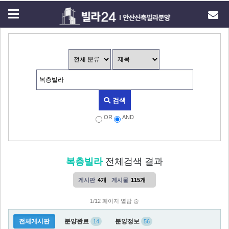
검색
OR
AND
복층빌라
전체검색 결과
게시판
4개
게시물
115개
1/12 페이지 열람 중
전체게시판
분양완료
분양정보
14
56