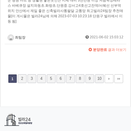
군 병원 마트 등 생활권 좋은곳인근 시세 대비 3천만원 이상 저렴옥상테라
스 바베큐장 설치와동초.화랑초.단원중.강서고4호선고잔역/서혜선 선부역
위치 안산에서 제일 좋은 신축빌라사통팔달 교통망 최고빌라24팀장 추천매
물[이 게시물은 빌라24님에 의해 2023-07-03 10:23:18 단원구 빌라에서 이
동 됨]
2021-06-02 15:03:12
최팀장
분양완료
결과 더보기
2
3
4
5
6
7
8
9
10
1