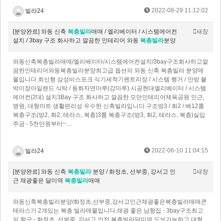
2022-08-29 11:12:02
빌라24
[분양완료] 와동 신축
복층빌라
매매 / 엘리베이터 / 시스템에어컨
새창
설치 / 3bay 구조 화사하고 깔끔한 인테리어 와동
복층빌라
분양
와동신축복층빌라매매/엘리베이터/시스템에어컨설치/3bay구조화사하고깔
끔한인테리어와동복층빌라분양최고급 옵션의 와동 신축 복층빌라 분양매
물입니다.최신형 삼성비스포크 식기세척기펜트리장 / 시스템 행거 / 안방 붙
박이장아일랜드 식탁 / 동화자연마루(강마루) 시공현대엘리베이터 / 시스템
에어컨(2대) 설치3Bay 구조 화사하고 깔끔한 모던인테리어체육공원 인근,
병원, 대형마트 생활편리성 우수한 신축빌라입니다.구조방3 / 화2 / 베12룸
복층구조(방2, 화2, 테라스, 복층)3룸 복층구조(방3, 화2, 테라스, 복층)실입
주금 - 5천만원부터~…
2022-06-10 11:04:15
빌라24
[분양완료] 와동 신축
복층빌라
분양 / 화정초, 선부중, 강서고 인
새창
근 채광좋은 달미역
복층빌라
매매
와동신축복층빌라분양/화정초,선부중,강서고인근채광좋은복층빌라매매큰
테라스가 2개있는 복층 빌라매물입니다.채광 좋은 남향집 - 3bay구조최고
의 학군 - 화정초, 선부중, 강서고 인접 복층빌라달미역 도보가능하고 대형