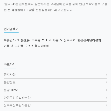
"빌라24"는 전화문의나 방문하시는 고객님의 편의를 위해 안산 토박이들로 구성
된 전 직원들이 1:1 맞춤 컨설팅을 해드리고 있습니다.
인기검색어
복층빌라
3
본오동
부곡동
2
1
4
와동
5
상록수역
안산신축빌라분양
이동
8
고잔동
안산신축빌라매매
바로가기
공지사항
분양정보
분양 TIPS!
단원구신축빌라분양
상록구신축빌라분양