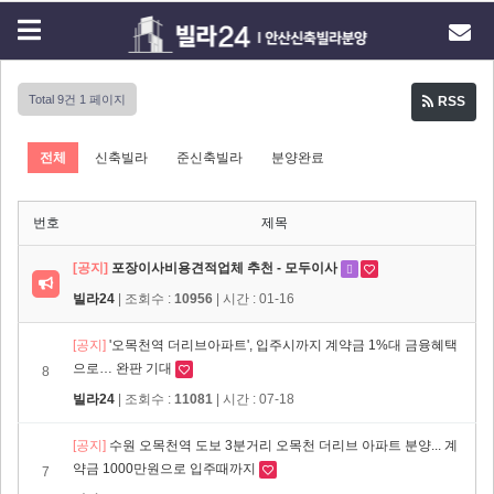
Total 9건
1 페이지
RSS
전체
신축빌라
준신축빌라
분양완료
번호
제목
[공지]
포장이사비용견적업체 추천 - 모두이사
빌라24
| 조회수 :
10956
| 시간 : 01-16
[공지]
'오목천역 더리브아파트', 입주시까지 계약금 1%대 금융혜택
으로… 완판 기대
8
빌라24
| 조회수 :
11081
| 시간 : 07-18
[공지]
수원 오목천역 도보 3분거리 오목천 더리브 아파트 분양... 계
약금 1000만원으로 입주때까지
7