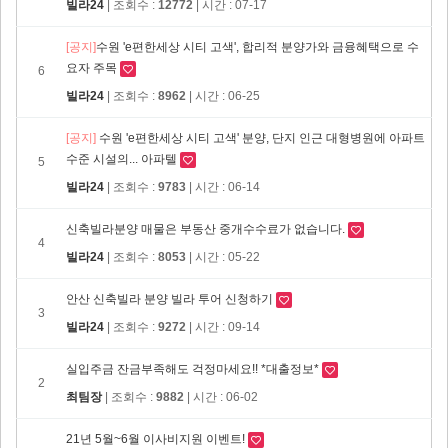
빌라24
| 조회수 :
12772
| 시간 : 07-17
[공지]
​수원 'e편한세상 시티 고색', 합리적 분양가와 금융혜택으로 수
요자 주목
6
빌라24
| 조회수 :
8962
| 시간 : 06-25
[공지]
수원 'e편한세상 시티 고색' 분양, 단지 인근 대형병원에 아파트
수준 시설의... 아파텔
5
빌라24
| 조회수 :
9783
| 시간 : 06-14
신축빌라분양 매물은 부동산 중개수수료가 없습니다.
4
빌라24
| 조회수 :
8053
| 시간 : 05-22
안산 신축빌라 분양 빌라 투어 신청하기
3
빌라24
| 조회수 :
9272
| 시간 : 09-14
실입주금 잔금부족해도 걱정마세요!! *대출정보*
2
최팀장
| 조회수 :
9882
| 시간 : 06-02
21년 5월~6월 이사비지원 이벤트!