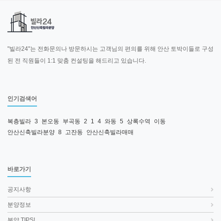
"빌라24"는 전화문의나 방문하시는 고객님의 편의를 위해 안산 토박이들로 구성
된 전 직원들이 1:1 맞춤 컨설팅을 해드리고 있습니다.
인기검색어
복층빌라
3
본오동
부곡동
2
1
4
와동
5
상록수역
이동
안산신축빌라분양
8
고잔동
안산신축빌라매매
바로가기
공지사항
분양정보
분양 TIPS!