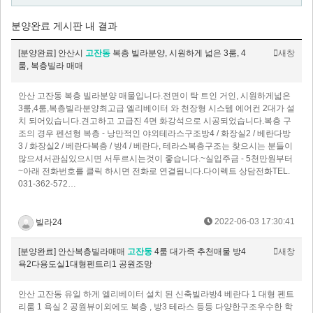
분양완료 게시판 내 결과
[분양완료] 안산시
고잔동
복층 빌라분양, 시원하게 넓은 3룸, 4
새창
룸, 복층빌라 매매
안산 고잔동 복층 빌라분양 매물입니다.전면이 탁 트인 거인, 시원하게넓은
3룸,4룸,복층빌라분양최고급 엘리베이터 와 천장형 시스템 에어컨 2대가 설
치 되어있습니다.견고하고 고급진 4면 화강석으로 시공되었습니다.복층 구
조의 경우 펜션형 복층 - 낭만적인 야외테라스구조방4 / 화장실2 / 베란다방
3 / 화장실2 / 베란다복층 / 방4 / 베란다, 테라스복층구조는 찾으시는 분들이
많으셔서관심있으시면 서두르시는것이 좋습니다.~실입주금 - 5천만원부터
~아래 전화번호를 클릭 하시면 전화로 연결됩니다.다이렉트 상담전화TEL.
031-362-572…
2022-06-03 17:30:41
빌라24
[분양완료] 안산복층빌라매매
고잔동
4룸 대가족 추천매물 방4
새창
욕2다용도실1대형펜트리1 공원조망
안산 고잔동 유일 하게 엘리베이터 설치 된 신축빌라방4 베란다 1 대형 펜트
리룸 1 욕실 2 공원뷰이외에도 복층 , 방3 테라스 등등 다양한구조우수한 학