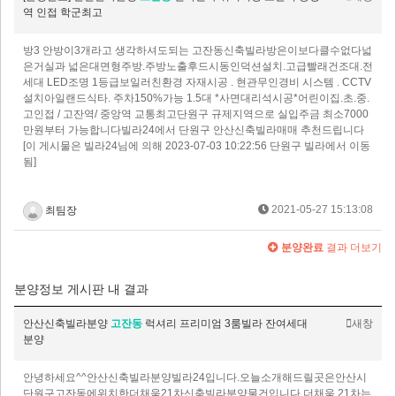
역 인접 학군최고
방3 안방이3개라고 생각하셔도되는 고잔동신축빌라방은이보다클수없다넓
은거실과 넓은대면형주방.주방노출후드시동인덕션설치.고급빨래건조대.전
세대 LED조명 1등급보일러친환경 자재시공 . 현관무인경비 시스템 . CCTV
설치아일랜드식타. 주차150%가능 1.5대 *사면대리석시공*어린이집.초.중.
고인접 / 고잔역/ 중앙역 교통최고단원구 규제지역으로 실입주금 최소7000
만원부터 가능합니다빌라24에서 단원구 안산신축빌라매매 추천드립니다
[이 게시물은 빌라24님에 의해 2023-07-03 10:22:56 단원구 빌라에서 이동
됨]
2021-05-27 15:13:08
최팀장
분양완료
결과 더보기
분양정보 게시판 내 결과
안산신축빌라분양
고잔동
럭셔리 프리미엄 3룸빌라 잔여세대
새창
분양
안녕하세요^^안산신축빌라분양빌라24입니다.오늘소개해드릴곳은안산시
단원구고잔동에위치한더채움21차신축빌라분양물건입니다.더채움 21차는