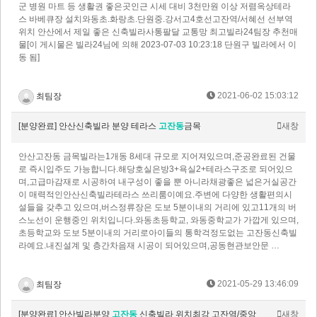
군 병원 마트 등 생활권 좋은곳인근 시세 대비 3천만원 이상 저렴옥상테라
스 바베큐장 설치와동초.화랑초.단원중.강서고4호선고잔역/서혜선 선부역
위치 안산에서 제일 좋은 신축빌라사통팔달 교통망 최고빌라24팀장 추천매
물[이 게시물은 빌라24님에 의해 2023-07-03 10:23:18 단원구 빌라에서 이
동 됨]
2021-06-02 15:03:12
최팀장
[분양완료] 안산신축빌라 분양 테라스
고잔동
금목
새창
안산고잔동 금목빌라는1개동 8세대 규모로 지어져있으며,준공완료된 건물
로 즉시입주도 가능합니다.해당호실은방3+욕실2+테라스구조로 되어있으
며,고급마감재로 시공하여 내구성이 좋을 뿐 아니라채광좋은 넓은거실공간
이 매력적인안산신축빌라테라스 쓰리룸이예요.주변에 다양한 생활편의시
설들을 갖추고 있으며,버스정류장은 도보 5분이내의 거리에 있고11개의 버
스노선이 운행중인 위치입니다.와동초등학교, 와동중학교가 가깝게 있으며,
초등학교와 도보 5분이내의 거리로아이들의 통학걱정도없는 고잔동신축빌
라예요.내진설계 및 층간차음재 시공이 되어있으며,공동현관보안문 …
2021-05-29 13:46:09
최팀장
[분양완료] 안산빌라분양
고잔동
신축빌라 위치최강 고잔역/중앙
새창