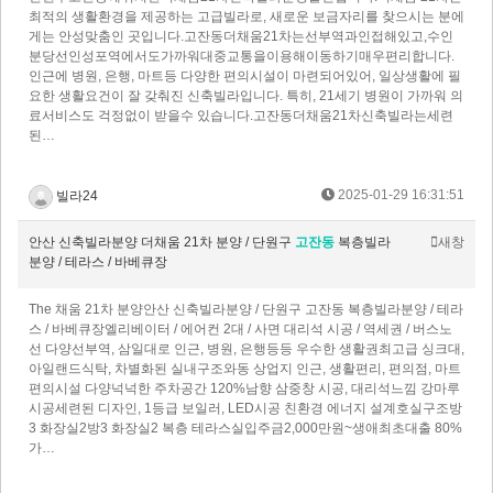
최적의 생활환경을 제공하는 고급빌라로, 새로운 보금자리를 찾으시는 분에
게는 안성맞춤인 곳입니다.고잔동더채움21차는선부역과인접해있고,수인
분당선인성포역에서도가까워대중교통을이용해이동하기매우편리합니다.
인근에 병원, 은행, 마트등 다양한 편의시설이 마련되어있어, 일상생활에 필
요한 생활요건이 잘 갖춰진 신축빌라입니다. 특히, 21세기 병원이 가까워 의
료서비스도 걱정없이 받을수 있습니다.고잔동더채움21차신축빌라는세련
된…
2025-01-29 16:31:51
빌라24
안산 신축빌라분양 더채움 21차 분양 / 단원구
고잔동
복층빌라
새창
분양 / 테라스 / 바베큐장
The 채움 21차 분양안산 신축빌라분양 / 단원구 고잔동 복층빌라분양 / 테라
스 / 바베큐장엘리베이터 / 에어컨 2대 / 사면 대리석 시공 / 역세권 / 버스노
선 다양선부역, 삼일대로 인근, 병원, 은행등등 우수한 생활권최고급 싱크대,
아일랜드식탁, 차별화된 실내구조와동 상업지 인근, 생활편리, 편의점, 마트
편의시설 다양넉넉한 주차공간 120%남향 삼중창 시공, 대리석느낌 강마루
시공세련된 디자인, 1등급 보일러, LED시공 친환경 에너지 설계호실구조방
3 화장실2방3 화장실2 복층 테라스실입주금2,000만원~생애최초대출 80%
가…