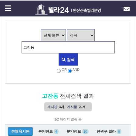
검색
OR
AND
고잔동
전체검색 결과
게시판
3개
게시물
20개
1/2 페이지 열람 중
전체게시판
분양완료
분양정보
단원구 빌라
4
10
6