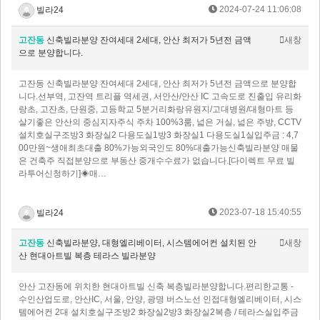
2024-07-24 11:06:08
빌라24
고잔동
신축빌라분양 잔여세대 2세대, 안산 최저가 5년전 금액
새창
으로 분양합니다.
고잔동 신축빌라분양 잔여세대 2세대, 안산 최저가 5년전 금액으로 분양합
니다.선부역, 고잔역 트리플 역세권, 서안산/안산 IC 고속도로 진출입 유리화
랑초, 고잔초, 단원중, 고등학교 5분거리​화랑유원지/고대병원/대형마트 등
살기좋은 안산의 중심지자주식 주차 100%3룸, 넓은 거실, 넓은 주방, CCTV
설치​호실구조방3 화장실2 다용도실1방3 화장실1 다용도실1실입주금 : 4,7
00만원~생애최초대출 80%가능외국인도 80%대출가능신축빌라분양 매물
은 건축주 직접분양으로 부동산 중개수수료가 없습니다.[다이렉트 무료 빌
라투어신청하기]◈매…
2023-07-18 15:40:55
빌라24
고잔동
신축빌라분양, 대형엘리베이터, 시스템에어컨 설치된 안
새창
산 현대아트빌 복층 테라스 빌라분양
안산 고잔동에 위치한 현대아트빌 신축 복층빌라분양합니다.편리한교통 -
수인산업도로, 안산IC, 서울, 안양, 광명 버스노선 인접대형엘리베이터, 시스
템에어컨 2대 설치호실구조방2 화장실2방3 화장실2복층 / 테라스실입주금