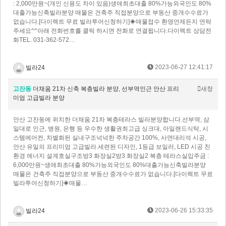
: 2,000만원~(개인 신용도 차이 있음)​생애최초대출 80%가능외국인도 80%
대출가능신축빌라분양 매물은 건축주 직접분양으로 부동산 중개수수료가
없습니다.[다이렉트 무료 빌라투어신청하기]◈매물접수 환영언제든지 연락
주세요^^아래 전화번호를 클릭 하시면 전화로 연결됩니다.다이렉트 상담전
화 TEL. 031-362-572…
2023-06-27 12:41:17
빌라24
고잔동
더채움 21차 신축 복층빌라 분양, 선부역인근 안산 프리
새창
미엄 고급빌라 분양
​안산 고잔동에 위치한 더채움 21차 복층테라스 빌라분양합니다.선부역, 삼
일대로 인근, 병원, 은행 등 우수한 생활권최고급 싱크대, 아일랜드식탁, 시
스템에어컨, 차별화된 실내구조넉넉한 주차공간 100%, 사면대리석 시공,
안산 유일의 프리미엄 고급빌라.세련된 디자인, 1등급 보일러, LED 시공 친
환경 에너지 설계호실구조방3 화장실2방3 화장실2 복층 테라스실입주금 :
6,000만원~​생애최초대출 80%가능외국인도 80%대출가능신축빌라분양
매물은 건축주 직접분양으로 부동산 중개수수료가 없습니다.[다이렉트 무료
빌라투어신청하기]◈매물…
2023-06-26 15:33:35
빌라24