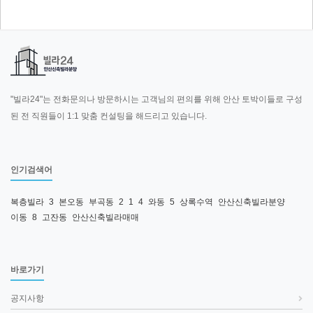
"빌라24"는 전화문의나 방문하시는 고객님의 편의를 위해 안산 토박이들로 구성
된 전 직원들이 1:1 맞춤 컨설팅을 해드리고 있습니다.
인기검색어
복층빌라
3
본오동
부곡동
2
1
4
와동
5
상록수역
안산신축빌라분양
이동
8
고잔동
안산신축빌라매매
바로가기
공지사항