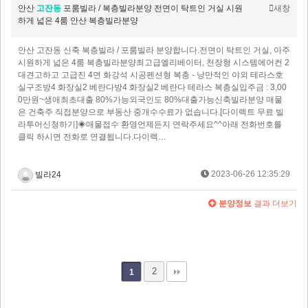
안산
고잔동
포룸빌라 / 복층빌라분양 전면이 탁트인 거실 시원
새창
하게 넓은 4룸 안산 복층빌라분양
​안산 고잔동 신축 복층빌라 / 포룸빌라 분양합니다.전면이 탁트인 거실, 아주
시원하게 넓은 4룸 복층빌라분양최고급엘리베이터, 천장형 시스템에어컨 2
대견고하고 고급진 4면 화강석 시공펜션형 복층 - 낭만적인 야외 테라스호
실구조방4 화장실2 베란다방4 화장실2 베란다 테라스 복층실입주금 : 3,00
0만원~​생애최초대출 80%가능외국인도 80%대출가능신축빌라분양 매물
은 건축주 직접분양으로 부동산 중개수수료가 없습니다.[다이렉트 무료 빌
라투어신청하기]◈매물접수 환영언제든지 연락주세요^^아래 전화번호를
클릭 하시면 전화로 연결됩니다.다이렉…
2023-06-26 12:35:29
빌라24
분양정보
결과 더보기
2
1