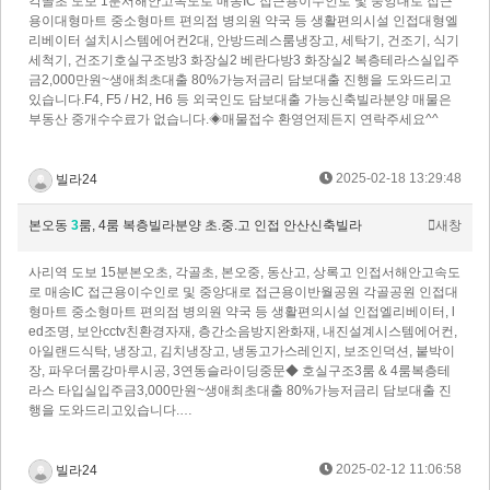
각골초 도보 1분서해안고속도로 매송IC 접근용이수인로 및 중앙대로 접근
용이대형마트 중소형마트 편의점 병의원 약국 등 생활편의시설 인접​대형엘
리베이터 설치시스템에어컨2대, 안방드레스룸냉장고, 세탁기, 건조기, 식기
세척기, 건조기호실구조방3 화장실2 베란다방3 화장실2 복층테라스실입주
금2,000만원~생애최초대출 80%가능저금리 담보대출 진행을 도와드리고
있습니다.F4, F5 / H2, H6 등 외국인도 담보대출 가능신축빌라분양 매물은
부동산 중개수수료가 없습니다.◈매물접수 환영언제든지 연락주세요^^
2025-02-18 13:29:48
빌라24
본오동
3
룸, 4룸 복층빌라분양 초.중.고 인접 안산신축빌라
새창
사리역 도보 15분본오초, 각골초, 본오중, 동산고, 상록고 인접서해안고속도
로 매송IC 접근용이수인로 및 중앙대로 접근용이반월공원 각골공원 인접대
형마트 중소형마트 편의점 병의원 약국 등 생활편의시설 인접​엘리베이터, l
ed조명, 보안cctv친환경자재, 층간소음방지완화재, 내진설계시스템에어컨,
아일랜드식탁, 냉장고, 김치냉장고, 냉동고가스레인지, 보조인덕션, 붙박이
장, 파우더룸강마루시공, 3연동슬라이딩중문​◆ 호실구조3룸 & 4룸복층테
라스 타입실입주금3,000만원~생애최초대출 80%가능저금리 담보대출 진
행을 도와드리고있습니다.…
2025-02-12 11:06:58
빌라24