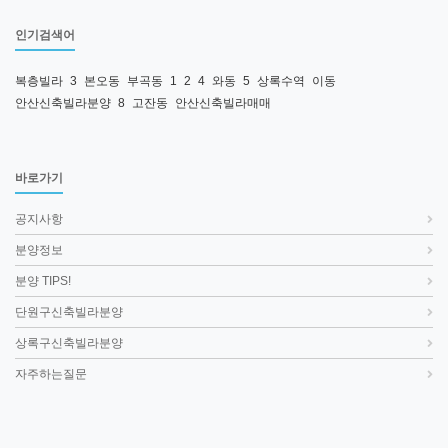
인기검색어
복층빌라
3
본오동
부곡동
1
2
4
와동
5
상록수역
이동
안산신축빌라분양
8
고잔동
안산신축빌라매매
바로가기
공지사항
분양정보
분양 TIPS!
단원구신축빌라분양
상록구신축빌라분양
자주하는질문