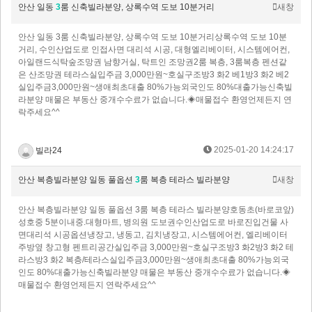
안산 일동
3
룸 신축빌라분양, 상록수역 도보 10분거리
새창
안산 일동 3룸 신축빌라분양, 상록수역 도보 10분거리상록수역 도보 10분
거리, 수인산업도로 인접사면 대리석 시공, 대형엘리베이터, 시스템에어컨,
아일랜드식탁숲조망권 남향거실, 탁트인 조망권2룸 복층, 3룸복층 펜션같
은 산조망권 테라스실입주금 3,000만원~호실구조방3 화2 베1방3 화2 베2
실입주금3,000만원~생애최초대출 80%가능외국인도 80%대출가능신축빌
라분양 매물은 부동산 중개수수료가 없습니다.◈매물접수 환영언제든지 연
락주세요^^
2025-01-20 14:24:17
빌라24
안산 복층빌라분양 일동 풀옵션
3
룸 복층 테라스 빌라분양
새창
안산 복층빌라분양 일동 풀옵션 3룸 복층 테라스 빌라분양호동초(바로코앞)
성호중 5분이내중.대형마트, 병의원 도보권수인산업도로 바로진입건물 사
면대리석 시공옵션냉장고, 냉동고, 김치냉장고, 시스템에어컨, 엘리베이터
주방옆 창고형 펜트리공간실입주금 3,000만원~호실구조방3 화2방3 화2 테
라스방3 화2 복층/테라스실입주금3,000만원~생애최초대출 80%가능외국
인도 80%대출가능신축빌라분양 매물은 부동산 중개수수료가 없습니다.◈
매물접수 환영언제든지 연락주세요^^