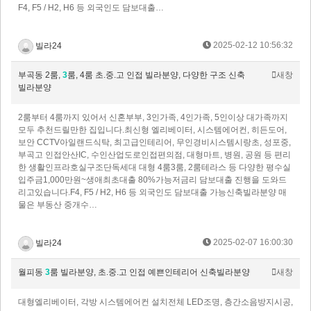
F4, F5 / H2, H6 등 외국인도 담보대출…
2025-02-12 10:56:32
빌라24
부곡동 2룸,
3
룸, 4룸 초.중.고 인접 빌라분양, 다양한 구조 신축
새창
빌라분양
2룸부터 4룸까지 있어서 신혼부부, 3인가족, 4인가족, 5인이상 대가족까지
모두 추천드릴만한 집입니다.최신형 엘리베이터, 시스템에어컨, 히든도어,
보안 CCTV아일랜드식탁, 최고급인테리어, 무인경비시스템시랑초, 성포중,
부곡고 인접안산IC, 수인산업도로인접편의점, 대형마트, 병원, 공원 등 편리
한 생활인프라호실구조단독세대 대형 4룸3룸, 2룸테라스 등 다양한 평수실
입주금1,000만원~생애최초대출 80%가능저금리 담보대출 진행을 도와드
리고있습니다.F4, F5 / H2, H6 등 외국인도 담보대출 가능신축빌라분양 매
물은 부동산 중개수…
2025-02-07 16:00:30
빌라24
월피동
3
룸 빌라분양, 초.중.고 인접 예쁜인테리어 신축빌라분양
새창
대형엘리베이터, 각방 시스템에어컨 설치전체 LED조명, 층간소음방지시공,