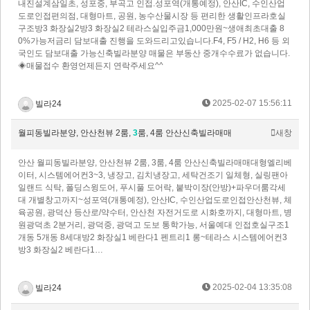
내진설계삼일초, 성포중, 부곡고 인접.성포역(개통예정), 안산IC, 수인산업
도로인접편의점, 대형마트, 공원, 농수산물시장 등 편리한 생활인프라호실
구조방3 화장실2방3 화장실2 테라스실입주금1,000만원~생애최초대출 8
0%가능저금리 담보대출 진행을 도와드리고있습니다.F4, F5 / H2, H6 등 외
국인도 담보대출 가능신축빌라분양 매물은 부동산 중개수수료가 없습니다.
◈매물접수 환영언제든지 연락주세요^^
2025-02-07 15:56:11
빌라24
월피동빌라분양, 안산천뷰 2룸,
3
룸, 4룸 안산신축빌라매매
새창
안산 월피동빌라분양, 안산천뷰 2룸, 3룸, 4룸 안산신축빌라매매대형엘리베
이터, 시스템에어컨3~3, 냉장고, 김치냉장고, 세탁건조기 일체형, 실링팬아
일랜드 식탁, 폴딩스윙도어, 푸시풀 도어락, 붙박이장(안방)+파우더룸각세
대 개별창고까지~성포역(개통예정), 안산IC, 수인산업도로인접안산천뷰, 체
육공원, 광덕산 등산로/약수터, 안산천 자전거도로 시화호까지, 대형마트, 병
원광덕초 2분거리, 광덕중, 광덕고 도보 통학가능, 서울예대 인접호실구조1
개동 5개동 8세대방2 화장실1 베란다1 펜트리1 롱~테라스 시스템에어컨3
방3 화장실2 베란다1…
2025-02-04 13:35:08
빌라24