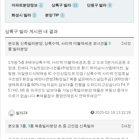
아파트분양정보
상록구 빌라
단원구 빌라
1
31
9
화성시 빌라
분양 TIP
2
1
상록구 빌라 게시판 내 결과
본오동 신축빌라분양, 상록수역, 사리역 더블역세권 코너건물
3
새창
룸 빌라분양
1개동 5층 8세대상록수역, 사리역 더블역세권초.중.고 도보 5분거리공원 조
망권, 전세대 거실트임(코너건물)주방창으로 환기 뛰어남시스템에어컨, 실
링팬, 아일랜드식탁매송 IC 수인산업도로 인접 / 상록수역 사리역 인접호실
구조방3 화장실 베란다큰방3화장실2 복층 넓은테라스실입주금1,000만원~
생애최초대출 80%가능저금리 담보대출 진행을 도와드리고있습니다.F4, F
5 / H2, H6 등 외국인도 담보대출 가능신축빌라분양 매물은 부동산 중개수
수료가 없습니다.◈매물접수 환영언제든지 연락주세요^^
2025-02-18 13:32:26
빌라24
본오동
3
룸,
3
룸 복층빌라분양 초.중.고인접 신축빌라
새창