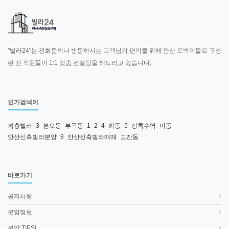
"빌라24"는 전화문의나 방문하시는 고객님의 편의를 위해 안산 토박이들로 구성
된 전 직원들이 1:1 맞춤 컨설팅을 해드리고 있습니다.
인기검색어
복층빌라
3
본오동
부곡동
1
2
4
와동
5
상록수역
이동
안산신축빌라분양
8
안산신축빌라매매
고잔동
바로가기
공지사항
분양정보
분양 TIPS!