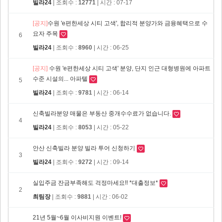
빌라24
| 조회수 :
12771
| 시간 : 07-17
[공지]
​수원 'e편한세상 시티 고색', 합리적 분양가와 금융혜택으로 수
요자 주목
6
빌라24
| 조회수 :
8960
| 시간 : 06-25
[공지]
수원 'e편한세상 시티 고색' 분양, 단지 인근 대형병원에 아파트
수준 시설의... 아파텔
5
빌라24
| 조회수 :
9781
| 시간 : 06-14
신축빌라분양 매물은 부동산 중개수수료가 없습니다.
4
빌라24
| 조회수 :
8053
| 시간 : 05-22
안산 신축빌라 분양 빌라 투어 신청하기
3
빌라24
| 조회수 :
9272
| 시간 : 09-14
실입주금 잔금부족해도 걱정마세요!! *대출정보*
2
최팀장
| 조회수 :
9881
| 시간 : 06-02
21년 5월~6월 이사비지원 이벤트!