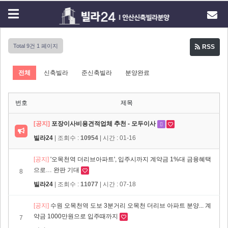
Total 9건
1 페이지
RSS
전체
신축빌라
준신축빌라
분양완료
번호
제목
[공지]
포장이사비용견적업체 추천 - 모두이사
빌라24
| 조회수 :
10954
| 시간 : 01-16
[공지]
'오목천역 더리브아파트', 입주시까지 계약금 1%대 금융혜택
으로… 완판 기대
8
빌라24
| 조회수 :
11077
| 시간 : 07-18
[공지]
수원 오목천역 도보 3분거리 오목천 더리브 아파트 분양... 계
약금 1000만원으로 입주때까지
7