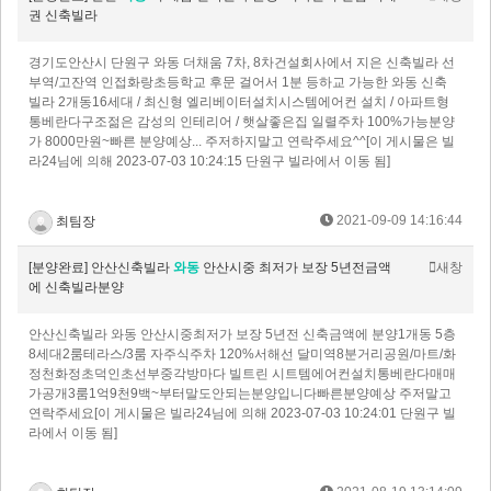
권 신축빌라
경기도안산시 단원구 와동 더채움 7차, 8차​건설회사에서 지은 신축빌라 선
부역/고잔역 인접​화랑초등학교 후문 걸어서 1분 등하교 가능한 와동 신축
빌라 ​2개동16세대 / 최신형 엘리베이터설치시스템에어컨 설치 / 아파트형
통베란다구조젊은 감성의 인테리어 / 햇살좋은집 일렬주차 100%가능분양
가 8000만원~빠른 분양예상... 주저하지말고 연락주세요^^​[이 게시물은 빌
라24님에 의해 2023-07-03 10:24:15 단원구 빌라에서 이동 됨]
2021-09-09 14:16:44
최팀장
[분양완료] 안산신축빌라
와동
안산시중 최저가 보장 5년전금액
새창
에 신축빌라분양
안산신축빌라 와동 안산시중최저가 보장 5년전 신축금액에 분양 1개동 5층
8세대2룸테라스/3룸 자주식주차 120%서해선 달미역8분거리공원/마트/화
정천화정초덕인초선부중각방마다 빌트린 시트템에어컨설치통베란다매매
가공개3룸1억9천9백~부터말도안되는분양입니다빠른분양예상 주저말고
연락주세요[이 게시물은 빌라24님에 의해 2023-07-03 10:24:01 단원구 빌
라에서 이동 됨]