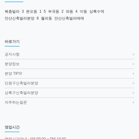
복층빌라
3
본오동
1
5
부곡동
2
와동
4
이동
상록수역
안산신축빌라분양
8
월피동
안산신축빌라매매
바로가기
공지사항
분양정보
분양 TIPS!
단원구신축빌라분양
상록구신축빌라분양
자주하는질문
영업시간