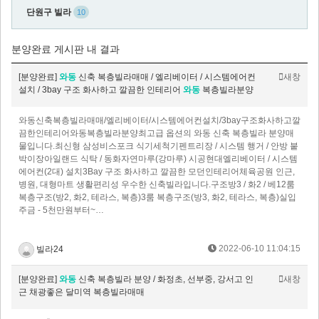
단원구 빌라
10
분양완료 게시판 내 결과
[분양완료]
와동
신축 복층빌라매매 / 엘리베이터 / 시스템에어컨
새창
설치 / 3bay 구조 화사하고 깔끔한 인테리어
와동
복층빌라분양
와동신축복층빌라매매/엘리베이터/시스템에어컨설치/3bay구조화사하고깔
끔한인테리어와동복층빌라분양최고급 옵션의 와동 신축 복층빌라 분양매
물입니다.최신형 삼성비스포크 식기세척기펜트리장 / 시스템 행거 / 안방 붙
박이장아일랜드 식탁 / 동화자연마루(강마루) 시공현대엘리베이터 / 시스템
에어컨(2대) 설치3Bay 구조 화사하고 깔끔한 모던인테리어체육공원 인근,
병원, 대형마트 생활편리성 우수한 신축빌라입니다.구조방3 / 화2 / 베12룸
복층구조(방2, 화2, 테라스, 복층)3룸 복층구조(방3, 화2, 테라스, 복층)실입
주금 - 5천만원부터~…
2022-06-10 11:04:15
빌라24
[분양완료]
와동
신축 복층빌라 분양 / 화정초, 선부중, 강서고 인
새창
근 채광좋은 달미역 복층빌라매매