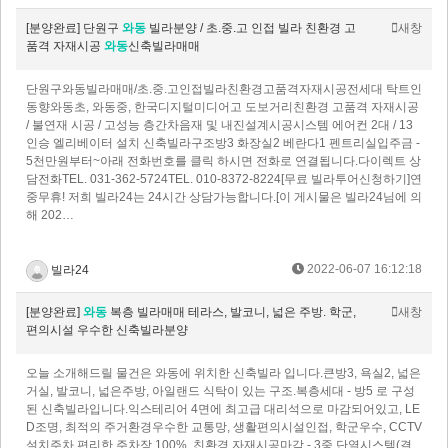
[분양완료] 단원구
와동
빌라분양 / 초.중.고 인접 빌라 친환경 고
새창
품격 자재시공
와동
신축빌라매매
단원구와동빌라매매/초.중.고인접빌라친환경고품격자재시공전세대 탁트인
동향와동초, 와동중, 한국디지털미디어고 도보거리친환경 고품격 자재시공
/ 불연재 시공 / 고성능 층간차음재 및 내진설계시공시스템 에어컨 2대 / 13
인승 엘리베이터 설치 신축빌라구조방3 화장실2 베란다1 펜트리실입주금 -
5천만원부터~아래 전화번호를 클릭 하시면 전화로 연결됩니다.다이렉트 상
담전화TEL. 031-362-5724TEL. 010-8372-8224[무료 빌라투어신청하기]연
중무휴! 저희 빌라24는 24시간 상담가능합니다.[이 게시물은 빌라24님에 의
해 202…
2022-06-07 16:12:18
빌라24
[분양완료]
와동
복층 빌라매매 테라스, 발코니, 넓은 주방. 학군,
새창
편의시설 우수한 신축빌라분양
오늘 소개해드릴 물건은 와동에 위치한 신축빌라 입니다.큰방3, 욕실2, 넓은
거실, 발코니, 넓은주방, 아일랜드 식탁이 있는 구조.복층세대 - 방5 로 구성
된 신축빌라입니다.익스테리어 4면에 최고급 대리석으로 마감되어있고, LE
D조명, 최적의 주거환경우수한 교통망, 생활편의시설인접, 학군우수, CCTV
설치주차 편리한 주차장 100%, 친환경 자재시공마감 - 3중 단열시스템(결