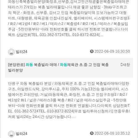
와동신축복층빌라분양/화정초,선부중,강서고인근채광좋은복층빌라매매큰
테라스가 2개있는 복층 빌라매물입니다.채광 좋은 남향집 - 3bay구조최고
의 학군 - 화정초, 선부중, 강서고 인접 복층빌라달미역 도보가능하고 대형
마트, 대형병원, 체육공원 인접내진설계, 엘리베이터, 시스템에어컨구조방3
/ 화2 / 베1방4 / 화2 / 베1 / 테라스2 / 복층방4 / 화2 / 베1 / 테라스 / 복층실입
주금 - 5천만원부터~아래 전화번호를 클릭 하시면 전화로 연결됩니다.다이
렉트 상담전화TEL. 031-362-5724TEL. 010-8372-8224[…
2022-06-09 16:30:50
빌라24
[분양완료]
와동
복층빌라 매매 /
와동
체육관 초.중.고 인접 복층
새창
빌라분양
단원구 와동 복층빌라 분양 / 와동체육관 초.중.고 인접 복층빌라매매​다양한
구조, 아일랜드식탁, 강마루시공, 주차 100% 가능13인승 엘리베이터, 시스
템에어컨 2대(안방, 거실)와동체육관, 화정천, 초.중.고 인접​구조방3 / 화2 /
베1방2 화1 / 넓은 / 테라스3룸 복층 / 화2 / 넓은 테라스​실입주금 - 5천만원
부터~​아래 전화번호를 클릭 하시면 전화로 연결됩니다.​다이렉트 상담전화T
EL. 031-362-5724TEL. 010-8372-8224​[무료 빌라투어신청하기] 연중무휴!
저희 빌라24는 24시간 상담가능합니다.…
2022-06-08 10:35:12
빌라24