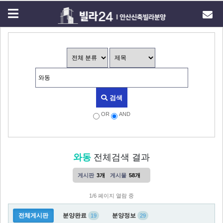
검색
OR
AND
와동
전체검색 결과
게시판
3개
게시물
58개
1/6 페이지 열람 중
전체게시판
분양완료
분양정보
19
29