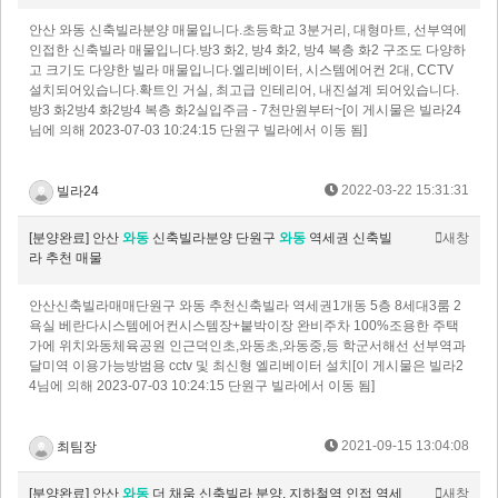
안산 와동 신축빌라분양 매물입니다.초등학교 3분거리, 대형마트, 선부역에
인접한 신축빌라 매물입니다.방3 화2, 방4 화2, 방4 복층 화2 구조도 다양하
고 크기도 다양한 빌라 매물입니다.엘리베이터, 시스템에어컨 2대, CCTV
설치되어있습니다.확트인 거실, 최고급 인테리어, 내진설계 되어있습니다.​​
방3 화2방4 화2방4 복층 화2실입주금 - 7천만원부터~[이 게시물은 빌라24
님에 의해 2023-07-03 10:24:15 단원구 빌라에서 이동 됨]
2022-03-22 15:31:31
빌라24
[분양완료] 안산
와동
신축빌라분양 단원구
와동
역세권 신축빌
새창
라 추천 매물
안산신축빌라매매단원구 와동 추천신축빌라 역세권1개동 5층 8세대3룸 2
욕실 베란다시스템에어컨시스템장+붙박이장 완비주차 100%조용한 주택
가에 위치와동체육공원 인근덕인초,와동초,와동중,등 학군서해선 선부역과
달미역 이용가능방범용 cctv 및 최신형 엘리베이터 설치[이 게시물은 빌라2
4님에 의해 2023-07-03 10:24:15 단원구 빌라에서 이동 됨]
2021-09-15 13:04:08
최팀장
[분양완료] 안산
와동
더 채움 신축빌라 분양. 지하철역 인접 역세
새창