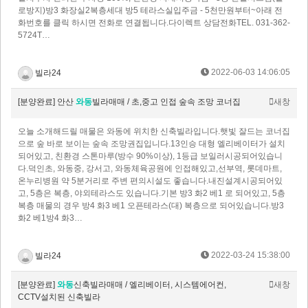
로방지)방3 화장실2복층세대 방5 테라스실입주금 - 5천만원부터~아래 전
화번호를 클릭 하시면 전화로 연결됩니다.다이렉트 상담전화TEL. 031-362-
5724T…
2022-06-03 14:06:05
빌라24
[분양완료] 안산
와동
빌라매매 / 초,중고 인접 숲속 조망 코너집
새창
오늘 소개해드릴 매물은 와동에 위치한 신축빌라입니다.햇빛 잘드는 코너집
으로 숲 바로 보이는 숲속 조망권집입니다.13인승 대형 엘리베이터가 설치
되어있고, 친환경 스톤마루(방수 90%이상), 1등급 보일러시공되어있습니
다.덕인초, 와동중, 강서고, 와동체육공원에 인접해있고,선부역, 롯데마트,
온누리병원 약 5분거리로 주변 편의시설도 좋습니다.​내진설계시공되어있
고, 5층은 복층, 야외테라스도 있습니다.​기본 방3 화2 베1 로 되어있고, 5층
복층 매물의 경우 방4 화3 베1 오픈테라스(대) 복층으로 되어있습니다.​방3
화2 베1방4 화3…
2022-03-24 15:38:00
빌라24
[분양완료]
와동
신축빌라매매 / 엘리베이터, 시스템에어컨,
새창
CCTV설치된 신축빌라