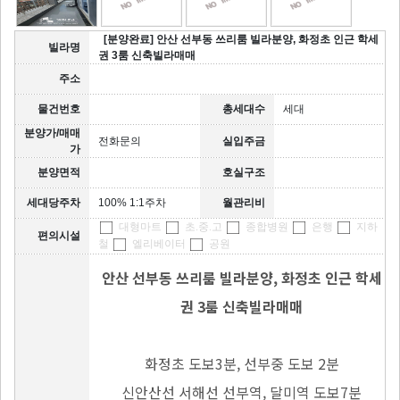
[분양완료] 안산 선부동 쓰리룸 빌라분양, 화정초 인근 학세
빌라명
권 3룸 신축빌라매매
주소
물건번호
총세대수
세대
분양가/매매
전화문의
실입주금
가
분양면적
호실구조
세대당주차
100% 1:1주차
월관리비
대형마트
초.중.고
종합병원
은행
지하
편의시설
철
엘리베이터
공원
안산 선부동 쓰리룸 빌라분양, 화정초 인근 학세
권 3룸 신축빌라매매
화정초 도보3분, 선부중 도보 2분
신안산선 서해선 선부역, 달미역 도보7분