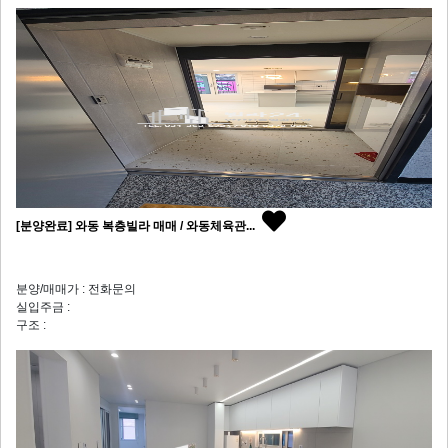
[분양완료] 와동 복층빌라 매매 / 와동체육관...
분양/매매가 : 전화문의
실입주금 :
구조 :