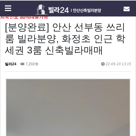
외국인도 80%대출가능
[분양완료] 안산 선부동 쓰리
룸 빌라분양, 화정초 인근 학
세권 3룸 신축빌라매매
빌라24
7,202회
22-09-19 13:15