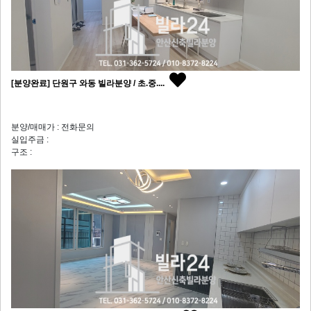
[분양완료] 단원구 와동 빌라분양 / 초.중....
분양/매매가 : 전화문의
실입주금 :
구조 :