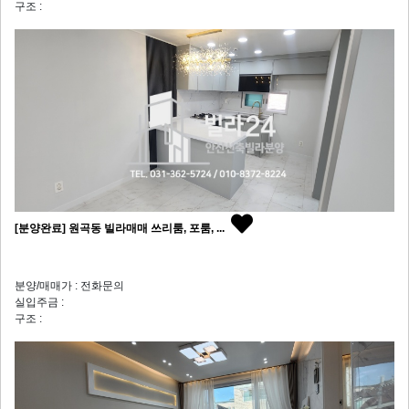
구조 :
[분양완료] 원곡동 빌라매매 쓰리룸, 포룸, ...
분양/매매가 : 전화문의
실입주금 :
구조 :