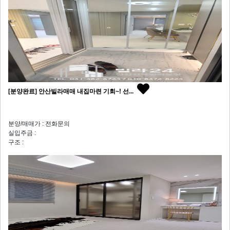
[분양완료] 안산빌라매매 내집마련 기회~! 선...
분양/매매가 : 전화문의
실입주금 :
구조 :