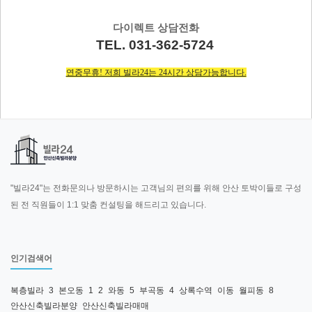
다이렉트 상담전화
TEL. 031-362-5724
연중무휴! 저희 빌라24는 24시간 상담가능합니다.
"빌라24"는 전화문의나 방문하시는 고객님의 편의를 위해 안산 토박이들로 구성
된 전 직원들이 1:1 맞춤 컨설팅을 해드리고 있습니다.
인기검색어
복층빌라
3
본오동
1
2
와동
5
부곡동
4
상록수역
이동
월피동
8
안산신축빌라분양
안산신축빌라매매