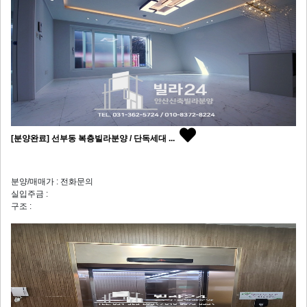
[분양완료] 선부동 복층빌라분양 / 단독세대 ...
분양/매매가 : 전화문의
실입주금 :
구조 :