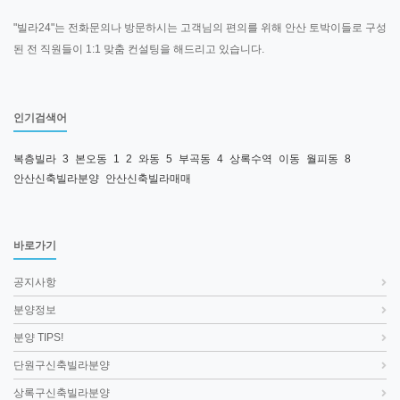
"빌라24"는 전화문의나 방문하시는 고객님의 편의를 위해 안산 토박이들로 구성
된 전 직원들이 1:1 맞춤 컨설팅을 해드리고 있습니다.
인기검색어
복층빌라
3
본오동
1
2
와동
5
부곡동
4
상록수역
이동
월피동
8
안산신축빌라분양
안산신축빌라매매
바로가기
공지사항
분양정보
분양 TIPS!
단원구신축빌라분양
상록구신축빌라분양