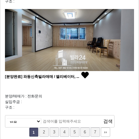
구조 :
[분양완료] 와동신축빌라매매 / 엘리베이터, ...
분양/매매가 : 전화문의
실입주금 :
구조 :
2
3
4
5
6
7
1