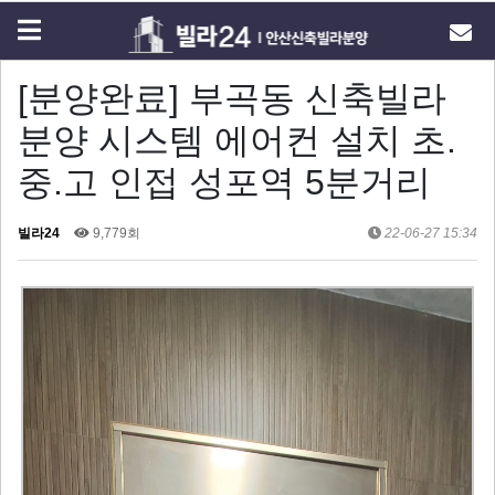
[분양완료] 부곡동 신축빌라
분양 시스템 에어컨 설치 초.
중.고 인접 성포역 5분거리
빌라24
9,779회
22-06-27 15:34