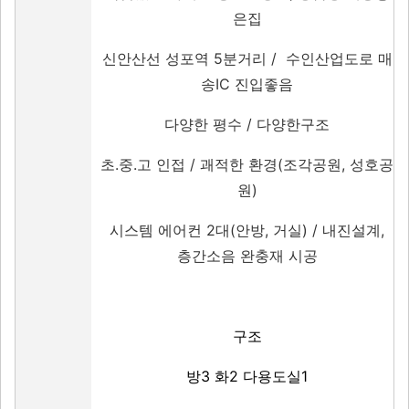
은집
신안산선 성포역 5분거리 / 수인산업도로 매
송IC 진입좋음
다양한 평수 / 다양한구조
초.중.고 인접 / 괘적한 환경(조각공원, 성호공
원)
시스템 에어컨 2대(안방, 거실) / 내진설계,
층간소음 완충재 시공
구조
방3 화2 다용도실1