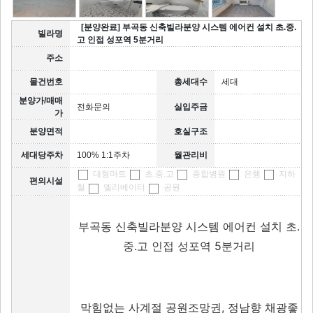
[분양완료] 부곡동 신축빌라분양 시스템 에어컨 설치 초.중.
빌라명
고 인접 성포역 5분거리
주소
물건번호
총세대수
세대
분양가/매매
전화문의
실입주금
가
분양면적
호실구조
세대당주차
100% 1:1주차
월관리비
대형마트
초.중.고
종합병원
은행
지하
편의시설
철
엘리베이터
공원
부곡동 신축빌라분양 시스템 에어컨 설치 초.
중.고 인접 성포역 5분거리
막힘없는 사계절 공원조망권, 정남향 채광좋