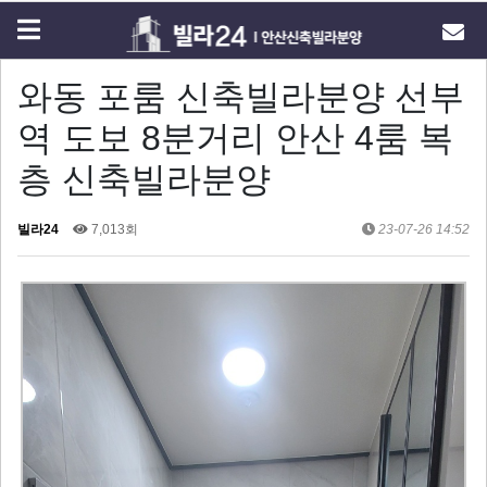
와동 포룸 신축빌라분양 선부
역 도보 8분거리 안산 4룸 복
층 신축빌라분양
빌라24
7,013회
23-07-26 14:52