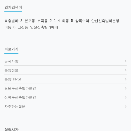
인기검색어
복층빌라
3
본오동
부곡동
2
1
4
와동
5
상록수역
안산신축빌라분양
이동
8
고잔동
안산신축빌라매매
바로가기
공지사항
분양정보
분양 TIPS!
단원구신축빌라분양
상록구신축빌라분양
자주하는질문
영업시간