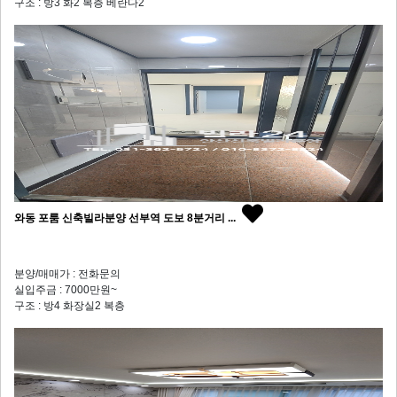
구조 : 방3 화2 복층 베란다2
와동 포룸 신축빌라분양 선부역 도보 8분거리 ...
분양/매매가 : 전화문의
실입주금 : 7000만원~
구조 : 방4 화장실2 복층