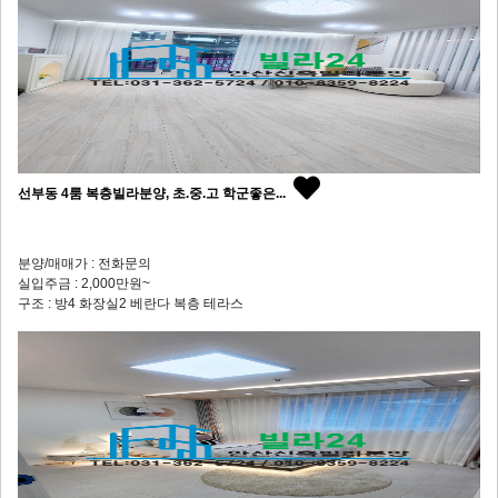
선부동 4룸 복층빌라분양, 초.중.고 학군좋은...
분양/매매가 : 전화문의
실입주금 : 2,000만원~
구조 : 방4 화장실2 베란다 복층 테라스