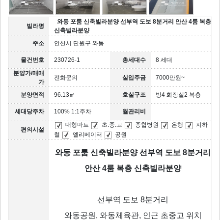
와동 포룸 신축빌라분양 선부역 도보 8분거리 안산 4룸 복층
빌라명
신축빌라분양
주소
안산시 단원구 와동
물건번호
230726-1
총세대수
8 세대
분양가/매매
전화문의
실입주금
7000만원~
가
분양면적
96.13㎡
호실구조
방4 화장실2 복층
세대당주차
100% 1:1주차
월관리비
대형마트
초.중.고
종합병원
은행
지하
편의시설
철
엘리베이터
공원
와동 포룸 신축빌라분양 선부역 도보 8분거리
안산 4룸 복층 신축빌라분양
선부역 도보 8분거리
와동공원, 와동체육관, 인근 초중고 위치