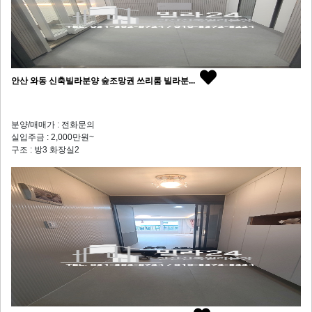
안산 와동 신축빌라분양 숲조망권 쓰리룸 빌라분...
분양/매매가 : 전화문의
실입주금 : 2,000만원~
구조 : 방3 화장실2